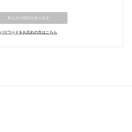
未入力の項目があります
パスワードをお忘れの方はこちら