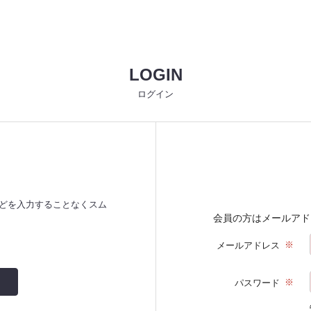
LOGIN
ログイン
どを入力することなくスム
会員の方はメールアド
メールアドレス
パスワード